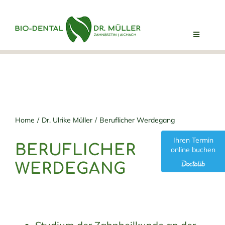
Skip
to
content
Toggle
Navigatio
Willkommen
Dr. Ulrike Müller
Home
Dr. Ulrike Müller
Beruflicher Werdegang
Ihr erster Termin
Ihren Termin
BERUFLICHER
online buchen
Philosophie
WERDEGANG
Bio-Dental Team