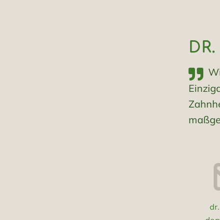
DR.
Wi
Einzig
Zahnhe
maßges
dr