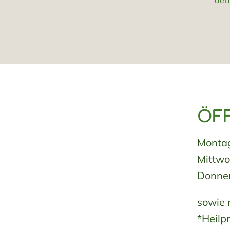
den
ÖF
Montag
Mittwo
Donner
sowie 
*Heilp