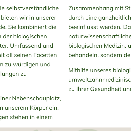
ie selbstverständliche
Zusammenhang mit Stö
ieten wir in unserer
durch eine ganzheitlic
e. Sie kombiniert die
beeinflusst werden. Da
der biologischen
naturwissenschaftlich
iter. Umfassend und
biologischen Medizin, 
t all seinen Facetten
behandeln, sondern de
ten zu würdigen und
Mithilfe unseres biolog
llungen zu
umweltzahnmedizinisch
zu Ihrer Gesundheit und 
einer Nebenschauplatz,
n unserem Körper ein:
gen stehen in einem